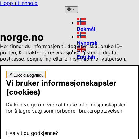
Hopp til innhold
Bokmål
norge.no
Nynorsk
Her finner du informasjon til deg som skal bruke ID-
porten, Kontakt- og reservasjonsregisteret, digital
English
postkasse, eSignering eller eInnsyn som privatperson.
Lukk dialogvindu
Vi bruker informasjonskapsler
(cookies)
Du kan velge om vi skal bruke informasjonskapsler
for å lagre valg som forbedrer brukeropplevelsen.
Informasjon og hjelp til å logge inn på
offentlige tjenester
Hva vil du godkjenne?