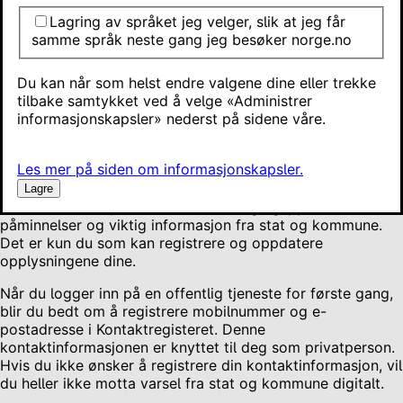
Slett kontaktinformasjon
Lagring av språket jeg velger, slik at jeg får
Bekrefte kontaktinformasjon
samme språk neste gang jeg besøker norge.no
Verifisere kontaktinformasjon
Har du fått et varsel som ikke gjelder deg?
Signere et dokument?
Du kan når som helst endre valgene dine eller trekke
Mer om kontaktregisteret
tilbake samtykket ved å velge «Administrer
informasjonskapsler» nederst på sidene våre.
Oppdater kontaktinformasjon
Les mer på siden om informasjonskapsler.
Har du endret mobilnummer eller e-postadresse, er det
viktig å oppdatere i det nasjonale Kontaktregisteret. Hvis
Lagre
kontaktinformasjonen er feil, kan du gå glipp av
påminnelser og viktig informasjon fra stat og kommune.
Det er kun du som kan registrere og oppdatere
opplysningene dine.
Når du logger inn på en offentlig tjeneste for første gang,
blir du bedt om å registrere mobilnummer og e-
postadresse i Kontaktregisteret. Denne
kontaktinformasjonen er knyttet til deg som privatperson.
Hvis du ikke ønsker å registrere din kontaktinformasjon, vil
du heller ikke motta varsel fra stat og kommune digitalt.