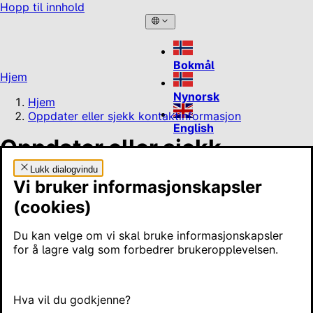
Hopp til innhold
Bokmål
Hjem
Nynorsk
Hjem
Oppdater eller sjekk kontaktinformasjon
English
Oppdater eller sjekk
kontaktinformasjon
Lukk dialogvindu
Vi bruker informasjonskapsler
(cookies)
Kontaktinformasjon er mobilnummeret og e-postadressen
din. Hvis stat og kommune skal sende deg et elektronisk
varsel, som gjelder deg som privatperson, bruker de denne
Du kan velge om vi skal bruke informasjonskapsler
kontaktinformasjonen.
for å lagre valg som forbedrer brukeropplevelsen.
På denne siden
Hva vil du godkjenne?
Oppdater kontaktinformasjon