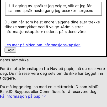
Hva kan jeg ikke reservere meg mot?
Lagring av språket jeg velger, slik at jeg får
Bekreftelse på SMS fra Digidir
samme språk neste gang jeg besøker norge.no
Mer om å få informasjon digitalt og på papir
Hvordan få informasjon på papir?
Du kan når som helst endre valgene dine eller trekke
tilbake samtykket ved å velge «Administrer
Ønsker du å få informasjon på papir, må du reservere deg
informasjonskapsler» nederst på sidene våre.
mot digital kommunikasjon. Når du reserverer deg, blir
viktige brev og vedtak sendt til deg i posten. Brevet blir
Les mer på siden om informasjonskapsler.
sendt til adressen du er registrert med i Folkeregisteret.
Hvis du reserverer deg, kan du fortsatt logge deg inn på
Lagre
offentlige tjenester. Det er ikke lov å reservere andre uten
deres samtykke.
For å motta lønnslippen fra Nav på papir, må du reservere
deg. Du må reservere deg selv om du ikke har logget inn
tidligere.
Du må logge deg inn med en elektronisk ID som MinID,
BankID, Buypass eller Commfides for å reservere deg.
Få informasjon på papir